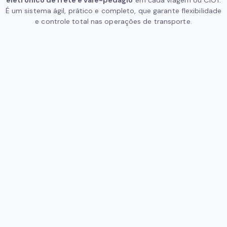
eletrônico de frete e vale-pedágio
em cada viagem ou CIOT.
É um sistema ágil, prático e completo, que garante flexibilidade
e controle total nas operações de transporte.