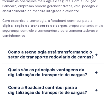
tornam as operações mais ágeis e seguras. Com a Solução
Pamcard, empresas podem gerenciar fretes, vale-pedágio e
abastecimento de maneira integrada e eficiente.
Com expertise e tecnologia, a Roadcard contribui para a
digitalização do transporte de cargas
, proporcionando mais
segurança, controle e transparência para transportadoras e
caminhoneiros.
Como a tecnologia está transformando o
setor de transporte rodoviário de cargas?
A tecnologia melhora a gestão de frotas, otimiza
Quais são as principais vantagens da
rotas, reduz custos operacionais e aumenta a
digitalização do transporte de cargas?
segurança com rastreamento e pagamentos
eletrônicos.
Entre os principais benefícios estão a redução da
Como a Roadcard contribui para a
burocracia, a agilidade nos processos e o controle
digitalização do transporte de cargas?
financeiro eficiente.
A Roadcard oferece soluções inovadoras de