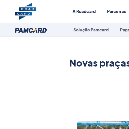
A Roadcard
Parcerias
Solução Pamcard
Pag
Novas praças