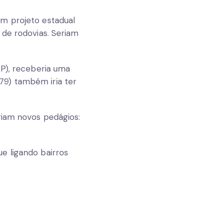
um projeto estadual
 de rodovias. Seriam
SP), receberia uma
79) também iria ter
riam novos pedágios:
e ligando bairros