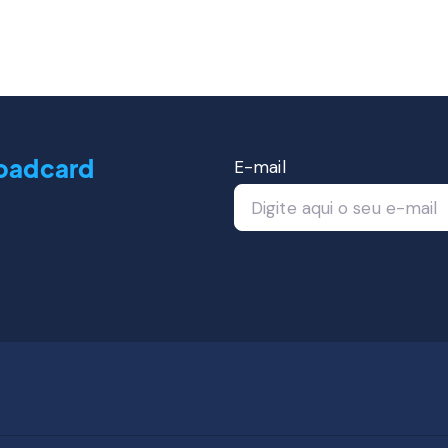
oadcard
E-mail