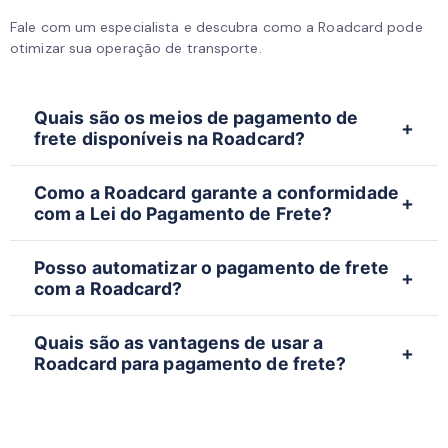
Fale com um especialista e descubra como a Roadcard pode
otimizar sua operação de transporte.
Quais são os meios de pagamento de
frete disponíveis na Roadcard?
A Roadcard oferece opções como o Cartão
Como a Roadcard garante a conformidade
Pamcard Bradesco, Cartão Pamcard Banco do
com a Lei do Pagamento de Frete?
Brasil, PIX, e a conta digital Pambank, além de
permitir o pagamento de vale-pedágio e vale-
A Roadcard é homologada pela ANTT e utiliza o
abastecimento.
Posso automatizar o pagamento de frete
Sistema Pamcard para validar todas as
com a Roadcard?
informações e emitir o CIOT, garantindo que o
pagamento de frete siga a legislação vigente.
Sim, o Sistema Pamcard permite que você
Quais são as vantagens de usar a
programe e automatize os pagamentos, otimizando
Roadcard para pagamento de frete?
o fluxo de caixa e a gestão financeira da sua
operação.
A Roadcard oferece conformidade legal,
automatização de pagamentos, transparência, e
um atendimento especializado para ajudar nas