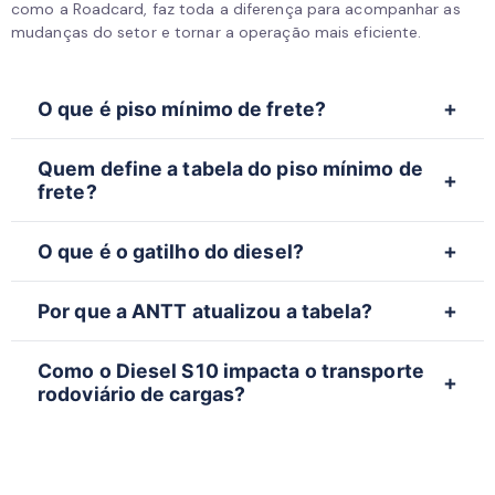
como a Roadcard, faz toda a diferença para acompanhar as
mudanças do setor e tornar a operação mais eficiente.
O que é piso mínimo de frete?
É uma tabela criada para definir valores mínimos
Quem define a tabela do piso mínimo de
para operações de transporte rodoviário de cargas
frete?
no Brasil.
A tabela é regulamentada e atualizada pela ANTT.
O que é o gatilho do diesel?
É o mecanismo que obriga a atualização da tabela
Por que a ANTT atualizou a tabela?
quando o preço do diesel varia mais de 5%.
A atualização ocorreu devido à alta no preço do
Como o Diesel S10 impacta o transporte
Diesel S10 registrada pela ANP.
rodoviário de cargas?
O combustível é um dos principais custos do setor,
afetando diretamente o valor do frete e os custos
operacionais.