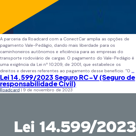
A parceria da Roadcard com a ConectCar amplia as opções de
pagamento Vale-Pedágio, dando mais liberdade para os
caminhoneiros autônomos e eficiência para as empresas do
transporte rodoviário de cargas. O pagamento do Vale-Pedágio é
uma exigência da Lei nº 10.209, de 2001, que estabelece os
direitos e deveres referentes ao pagamento desse benefício. “O
…
Lei 14.599/2023 Seguro RC-V (Seguro de
responsabilidade Civil)
Roadcard
|
9 de novembro de 2023