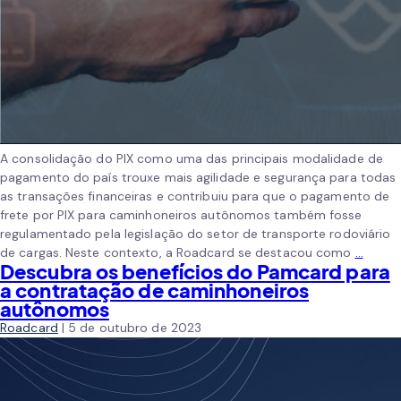
A consolidação do PIX como uma das principais modalidade de
pagamento do país trouxe mais agilidade e segurança para todas
as transações financeiras e contribuiu para que o pagamento de
frete por PIX para caminhoneiros autônomos também fosse
regulamentado pela legislação do setor de transporte rodoviário
de cargas. Neste contexto, a Roadcard se destacou como
…
Descubra os benefícios do Pamcard para
a contratação de caminhoneiros
autônomos
Roadcard
|
5 de outubro de 2023