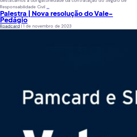
destacamos a obrigatoriedade da contratação do Seguro de
Responsabilidade Civil
…
Palestra | Nova resolução do Vale-
Pedágio
Roadcard
|
1 de novembro de 2023