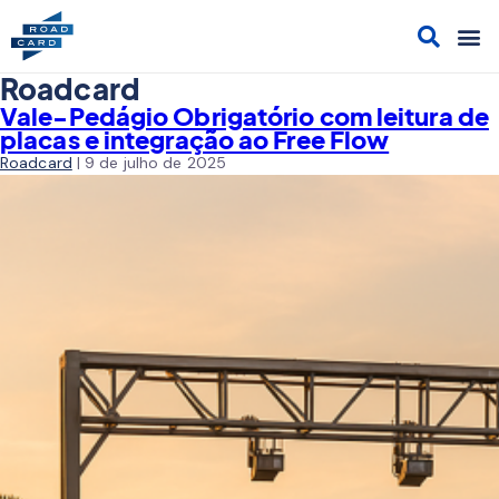
Acesso
Cont
Sol
Cami
Roadcard
Vale-Pedágio Obrigatório com leitura de
placas e integração ao Free Flow
Roadcard
|
9 de julho de 2025