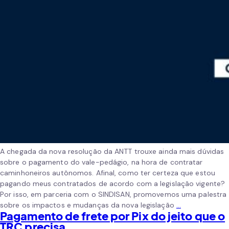
A chegada da nova resolução da ANTT trouxe ainda mais dúvidas
sobre o pagamento do vale-pedágio, na hora de contratar
caminhoneiros autônomos. Afinal, como ter certeza que estou
pagando meus contratados de acordo com a legislação vigente?
Por isso, em parceria com o SINDISAN, promovemos uma palestra
sobre os impactos e mudanças da nova legislação
…
Pagamento de frete por Pix do jeito que o
TRC precisa.