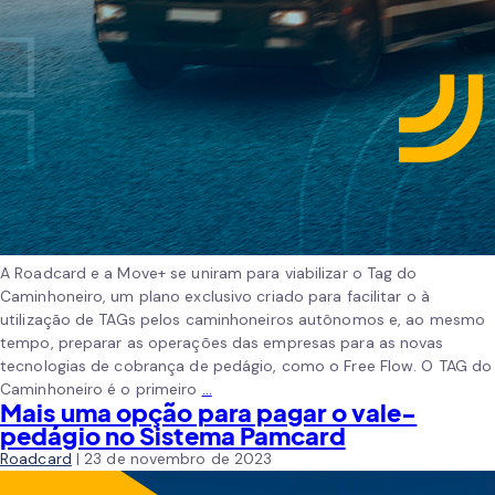
A Roadcard e a Move+ se uniram para viabilizar o Tag do
Caminhoneiro, um plano exclusivo criado para facilitar o à
utilização de TAGs pelos caminhoneiros autônomos e, ao mesmo
tempo, preparar as operações das empresas para as novas
tecnologias de cobrança de pedágio, como o Free Flow. O TAG do
Caminhoneiro é o primeiro
…
Mais uma opção para pagar o vale-
pedágio no Sistema Pamcard
Roadcard
|
23 de novembro de 2023