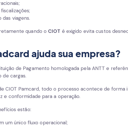
cionais;
iscalizações;
o das viagens.
orretamente quando o
CIOT
é exigido evita custos desne
.
dcard ajuda sua empresa?
ituição de Pagamento homologada pela ANTT e referên
o de cargas.
de CIOT Pamcard, todo o processo acontece de forma i
ez e conformidade para a operação.
efícios estão:
 um único fluxo operacional;