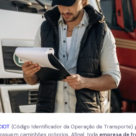
CIOT
(Código Identificador da Operação de Transporte) 
ssuem caminhões próprios. Afinal, toda
empresa de fr