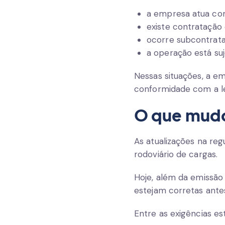
a empresa atua com
existe contratação
ocorre subcontrata
a operação está su
Nessas situações, a em
conformidade com a le
O que mudo
As atualizações na re
rodoviário de cargas.
Hoje, além da emissã
estejam corretas antes
Entre as exigências es