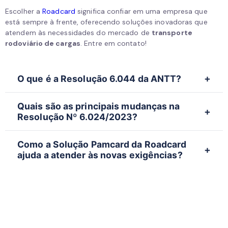
Escolher a
Roadcard
significa confiar em uma empresa que
está sempre à frente, oferecendo soluções inovadoras que
atendem às necessidades do mercado de
transporte
rodoviário de cargas
. Entre em contato!
O que é a Resolução 6.044 da ANTT?
A Resolução 6.044 da ANTT prorroga o prazo para
Quais são as principais mudanças na
que as empresas se ajustem às novas regras do
Resolução Nº 6.024/2023?
vale-pedágio obrigatório. As empresas têm até 31
de dezembro de 2024 para adequar suas
As principais mudanças incluem:
operações às exigências.
Como a Solução Pamcard da Roadcard
Proibição de pagamento do vale-pedágio em
ajuda a atender às novas exigências?
dinheiro.
Uso obrigatório do sistema Free Flow para
A Solução Pamcard da Roadcard oferece
pagamento antecipado.
conformidade total com as novas regras da ANTT,
Isenção de cobrança para eixos suspensos.
incluindo o pagamento automático via sistema Free
Ajustes de valor em caso de mudança de rota.
Flow. Ela garante que todas as formas de
Proibição de restrição de crédito para fornecimento
pagamento sejam homologadas pela ANTT e
do vale-pedágio.