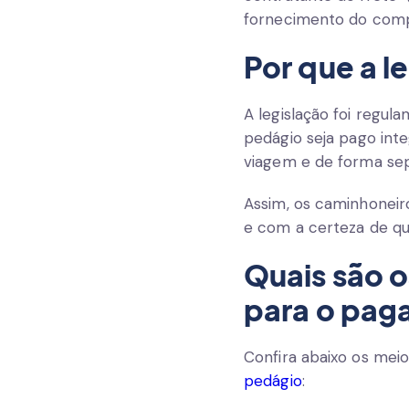
fornecimento do compr
Por que a l
A legislação foi regu
pedágio
seja pago int
viagem e de forma se
Assim, os caminhonei
e com a certeza de que
Quais são 
para o pag
Confira abaixo os mei
pedágio
: