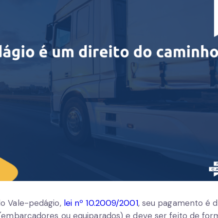
do
Vale-pedágio
,
lei nº 10.2009/2001
, seu pagamento é d
(embarcadores ou equiparados) e deve ser feito de fo