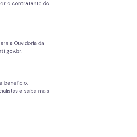
ser o contratante do
ara a Ouvidoria da
tt.gov.br.
e benefício,
alistas e saiba mais