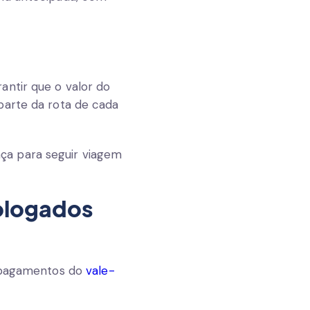
?
rantir que o
valor do
parte da rota de cada
ça para seguir viagem
ologados
s pagamentos do
vale-