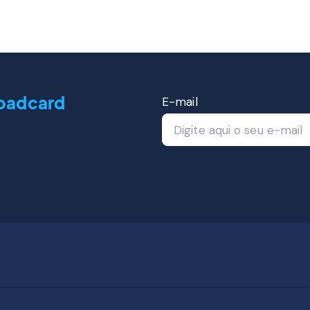
oadcard
E-mail