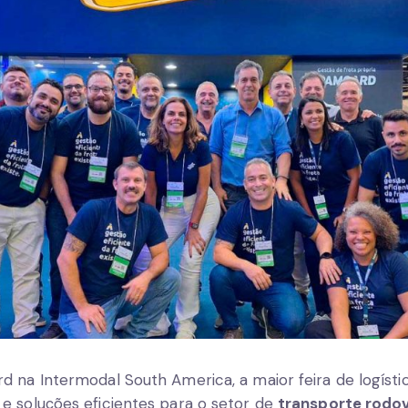
 na Intermodal South America, a maior feira de logístic
e soluções eficientes para o setor de
transporte rodov