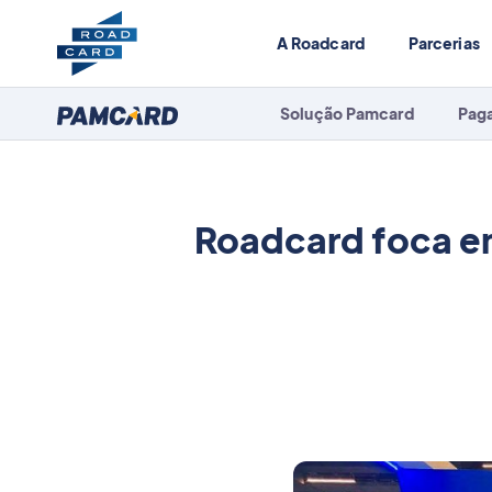
A Roadcard
Parcerias
Solução Pamcard
Pag
Roadcard foca em