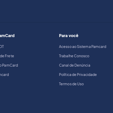
PamCard
Para você
OT
Acesso ao Sistema Pamcard
de Frete
Trabalhe Conosco
io PamCard
Canal de Denúncia
mcard
Política de Privacidade
Termos de Uso