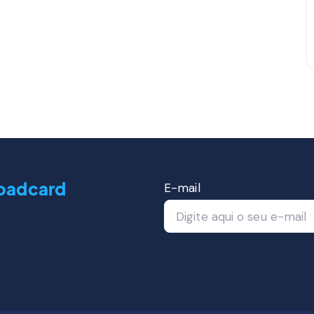
oadcard
E-mail